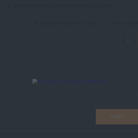
ABIERTO DE MIÉRCOLES A DOMINGOS DE 13 A 19 HS
AV DEL LIBERTADOR 1902, CABA
0 items
-
$0,00
VISIT