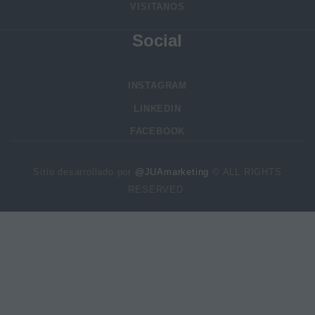
VISITANOS
Social
INSTAGRAM
LINKEDIN
FACEBOOK
Sitio desarrollado por
@JUAmarketing
© ALL RIGHTS
RESERVED.