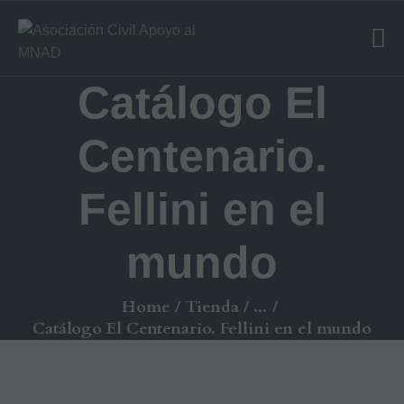
EXHIBICIONES
TALLERES
Catálogo El
NOSOTROS
Centenario.
COLABORAR
Fellini en el
QUÉ HACEMOS
mundo
BOUTIQUE
CONTACTO
Home
Tienda
...
Catálogo El Centenario. Fellini en el mundo